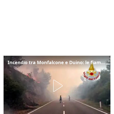
Incendio tra Monfalcone e Duino: le fiamme lambiscono la strada