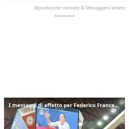
Riproduzione riservata © Messaggero Veneto
I messaggi di affetto per Federico Franceschin: così il mondo del basket gli è stato accanto fino all’ultimo