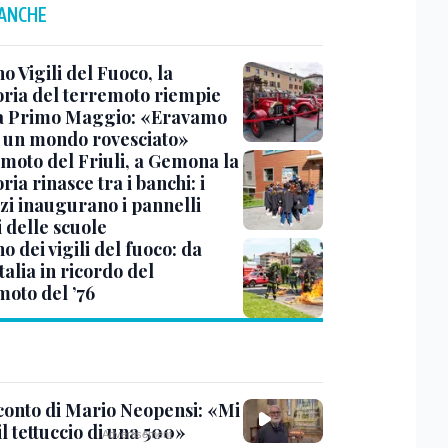
 ANCHE
 Vigili del Fuoco, la
ia del terremoto riempie
a Primo Maggio: «Eravamo
in un mondo rovesciato»
moto del Friuli, a Gemona la
a rinasce tra i banchi: i
zi inaugurano i pannelli
i delle scuole
 dei vigili del fuoco: da
Italia in ricordo del
moto del ’76
cconto di Mario Neopensi: «Mi
il tettuccio di una 500»