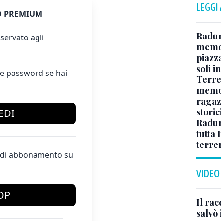
LEGGI
 PREMIUM
Raduno
servato agli
memor
piazz
soli 
e password se hai
Terre
memori
ragaz
storic
EDI
Raduno
tutta 
terre
te di abbonamento sul
VIDEO
OP
Il ra
salvò 