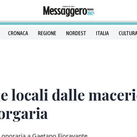
CRONACA
REGIONE
NORDEST
ITALIA
CULTURA
e locali dalle maceri
orgaria
a onoraria a Gaetano Fioravante