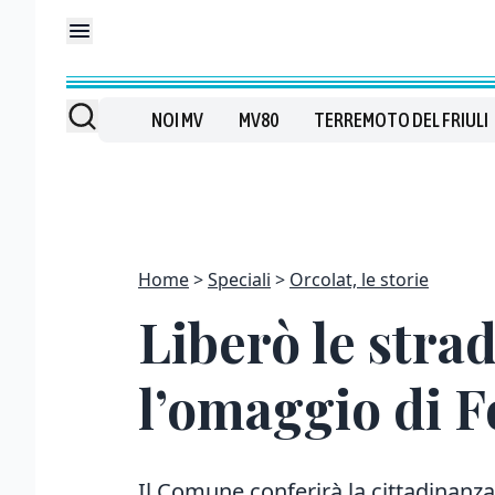
NOI MV
MV80
TERREMOTO DEL FRIULI
Home
Speciali
Orcolat, le storie
Liberò le strad
l’omaggio di F
Il Comune conferirà la cittadinanz