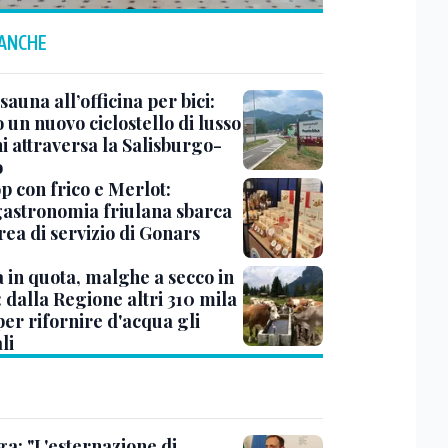
 ANCHE
sauna all’officina per bici:
 un nuovo ciclostello di lusso
i attraversa la Salisburgo-
o
op con frico e Merlot:
gastronomia friulana sbarca
rea di servizio di Gonars
à in quota, malghe a secco in
: dalla Regione altri 310 mila
er rifornire d'acqua gli
li
ga: "L'esternazione di