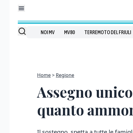
NOI MV
MV80
TERREMOTO DEL FRIULI
Home
Regione
Assegno unico,
quanto ammont
Il sostegno spetta a tutte le famigli