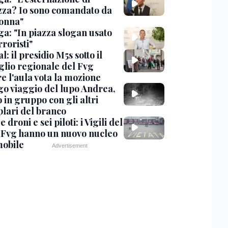
zza? Io sono comandato da
onna"
ga: "In piazza slogan usato
rroristi"
l: il presidio M5s sotto il
glio regionale del Fvg
e l'aula vota la mozione
ngo viaggio del lupo Andrea,
 in gruppo con gli altri
lari del branco
 droni e sei piloti: i Vigili del
 Fvg hanno un nuovo nucleo
obile