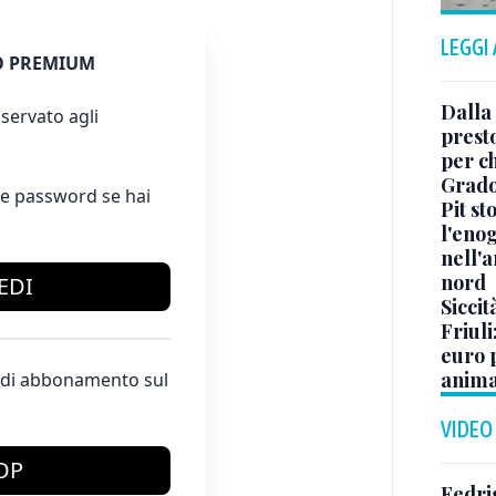
LEGGI
 PREMIUM
Dalla 
servato agli
presto
per ch
Grad
e password se hai
Pit st
l'eno
nell'a
nord
EDI
Siccit
Friuli
euro p
anima
te di abbonamento sul
VIDEO
OP
Fedri