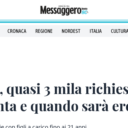
CRONACA
REGIONE
NORDEST
ITALIA
CULTURA
 quasi 3 mila richies
a e quando sarà er
e con figli a carico fino ai 21 anni.