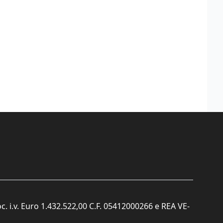
c. i.v. Euro 1.432.522,00 C.F. 05412000266 e REA VE-