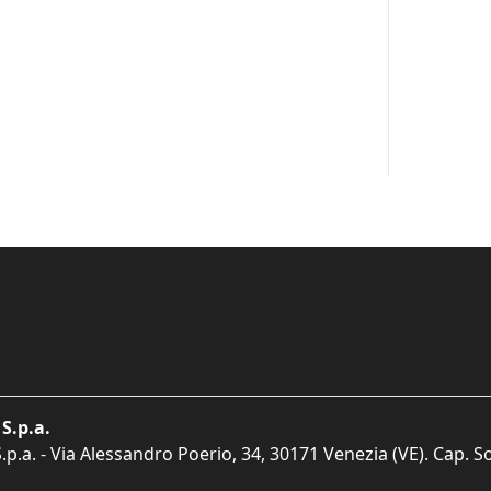
S.p.a.
p.a. - Via Alessandro Poerio, 34, 30171 Venezia (VE). Cap. So