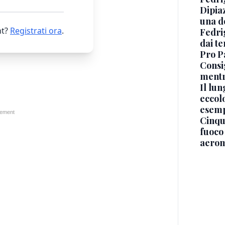
Dipia
una d
t?
Registrati ora
.
Fedri
dai te
Pro Pa
Consi
mentr
Il lu
eccolo
esemp
Cinque
fuoco
aerom