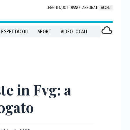
LEGGI IL QUOTIDIANO
ABBONATI
ACCEDI
 E SPETTACOLI
SPORT
VIDEO LOCALI
te in Fvg: a
ogato