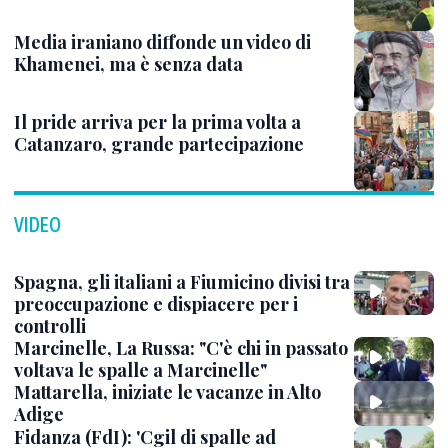
Media iraniano diffonde un video di
Khamenei, ma è senza data
Il pride arriva per la prima volta a
Catanzaro, grande partecipazione
VIDEO
Spagna, gli italiani a Fiumicino divisi tra
preoccupazione e dispiacere per i
controlli
Marcinelle, La Russa: "C'è chi in passato
voltava le spalle a Marcinelle"
Mattarella, iniziate le vacanze in Alto
Adige
Fidanza (FdI): 'Cgil di spalle ad