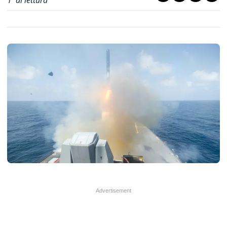
1
' di lettura