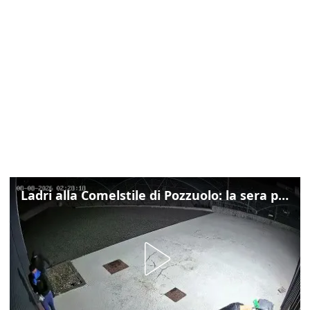
Ladri alla Comelstile di Pozzuolo: la sera prima il tentato furto a Buja, ecco le immagini