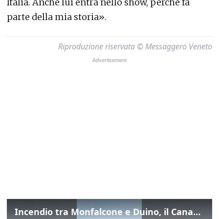
Italia. Anche lui entra nello show, perché fa
parte della mia storia».
Riproduzione riservata © Messaggero Veneto
Incendio tra Monfalcone e Duino, il Canadair in azione per fermare le fiamme sul fronte dell’A4