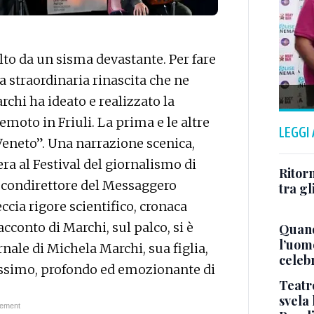
olto da un sisma devastante. Per fare
a straordinaria rinascita che ne
archi ha ideato e realizzato la
emoto in Friuli. La prima e le altre
LEGGI
eneto”. Una narrazione scenica,
ra al Festival del giornalismo di
Ritorn
l condirettore del Messaggero
tra gl
cia rigore scientifico, cronaca
racconto di Marchi, sul palco, si è
Quand
l’uom
ornale di Michela Marchi, sua figlia,
celeb
ssimo, profondo ed emozionante di
Teatr
svela 