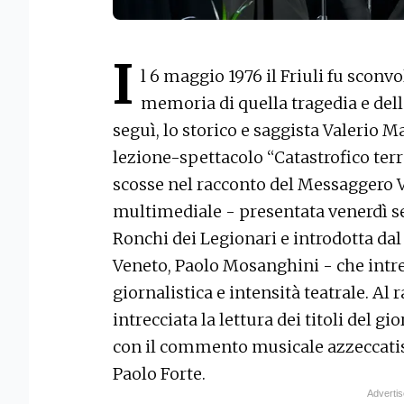
I
l 6 maggio 1976 il Friuli fu sconv
memoria di quella tragedia e dell
seguì, lo storico e saggista Valerio M
lezione-spettacolo “Catastrofico terr
scosse nel racconto del Messaggero V
multimediale - presentata venerdì se
Ronchi dei Legionari e introdotta da
Veneto, Paolo Mosanghini - che intrec
giornalistica e intensità teatrale. Al 
intrecciata la lettura dei titoli del gi
con il commento musicale azzeccati
Paolo Forte.