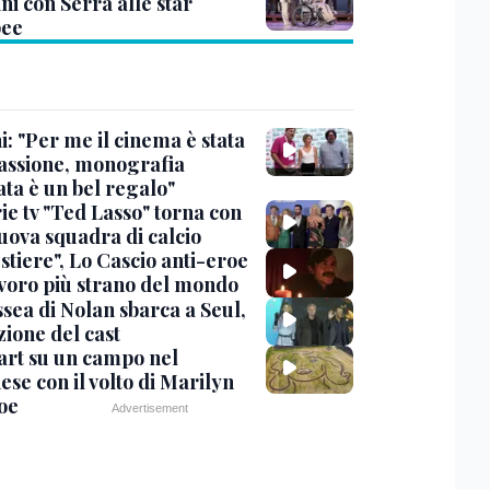
ni con Serra alle star
pee
: "Per me il cinema è stata
assione, monografia
ata è un bel regalo"
ie tv "Ted Lasso" torna con
uova squadra di calcio
stiere", Lo Cascio anti-eroe
avoro più strano del mondo
sea di Nolan sbarca a Seul,
zione del cast
art su un campo nel
se con il volto di Marilyn
oe