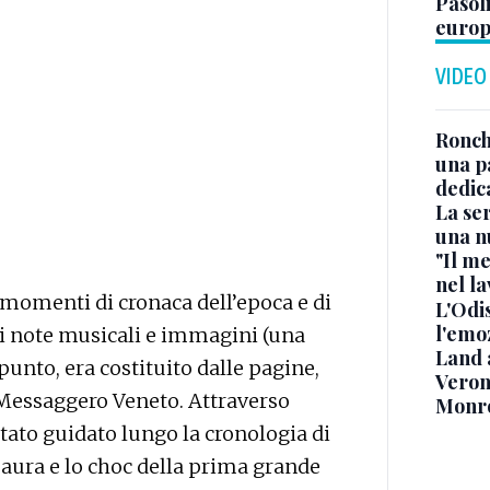
Pasoli
euro
VIDEO
Ronchi
una p
dedic
La ser
una n
"Il me
nel l
 momenti di cronaca dell’epoca e di
L'Odis
l'emo
 di note musicali e immagini (una
Land 
ppunto, era costituito dalle pagine,
Verone
l Messaggero Veneto. Attraverso
Monr
stato guidato lungo la cronologia di
aura e lo choc della prima grande