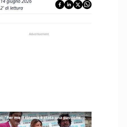
14 giugno 2026
2
' di lettura
Ronchi: "Per me il cinema è stata una passione, monografia dedicata è un bel regalo"