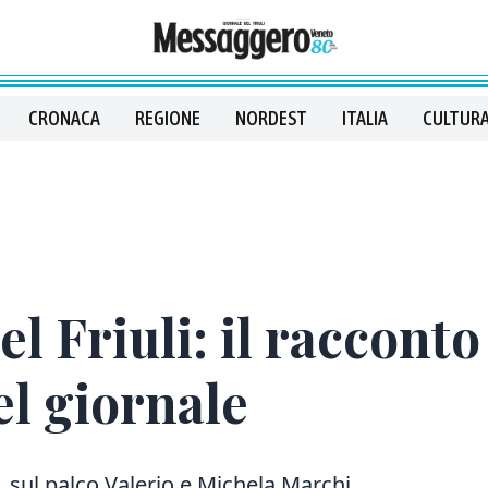
CRONACA
REGIONE
NORDEST
ITALIA
CULTURA
el Friuli: il raccont
el giornale
, sul palco Valerio e Michela Marchi.