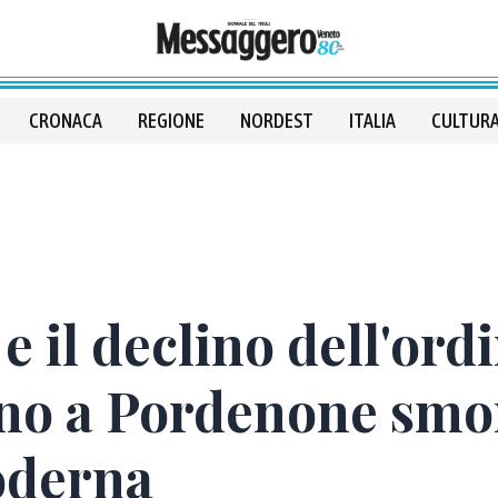
CRONACA
REGIONE
NORDEST
ITALIA
CULTURA
 e il declino dell'or
no a Pordenone smont
oderna