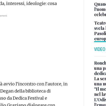
a, interessi, ideologie: cosa
Quand
l’uom
celeb
Teatr
svela 
Pasoli
euro
VIDEO
Ronchi
una p
dedic
La ser
una n
 avvio l’incontro con l’autore, in
"Il me
Degan della biblioteca di
nel l
o da Dedica Festival e
L'Odis
l'emo
lio Graziano dialogare con