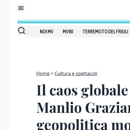
NOI MV
MV80
TERREMOTO DEL FRIULI
Home
Cultura e spettacoli
Il caos globale
Manlio Grazia
geopolitica m