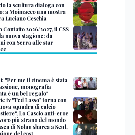
o la scultura dialoga con
o: a Moimacco una mostra
ra Luciano Ceschia
o Contatto 2026/2027, il CSS
la nuova stagione: da
ni con Serra alle star
pee
: "Per me il cinema è stata
assione, monografia
ata è un bel regalo"
ie tv "Ted Lasso" torna con
uova squadra di calcio
stiere", Lo Cascio anti-eroe
avoro più strano del mondo
sea di Nolan sbarca a Seul,
zione del cast