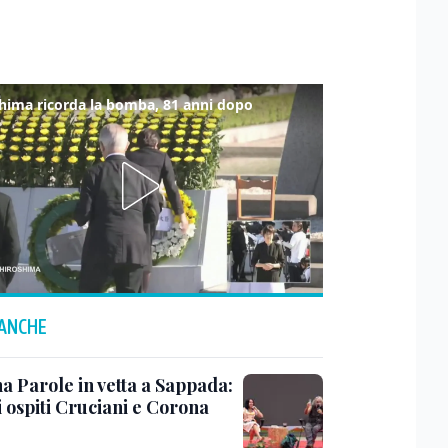
hima ricorda la bomba, 81 anni dopo
 ANCHE
a Parole in vetta a Sappada:
i ospiti Cruciani e Corona