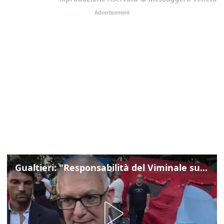
Gualtieri: "Responsabilità del Viminale su Spin Time? La posizione dei partiti è nota"