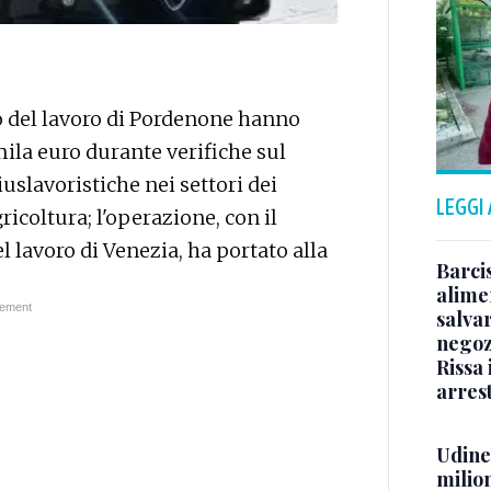
o del lavoro di Pordenone hanno
ila euro durante verifiche sul
uslavoristiche nei settori dei
LEGGI
agricoltura; l'operazione, con il
 lavoro di Venezia, ha portato alla
Barci
alimen
salvar
negoz
Rissa
arrest
Udine,
milion