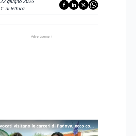
22 giugno 2026
1
' di lettura
Gli avvocati visitano le carceri di Padova, ecco cosa hanno trovato