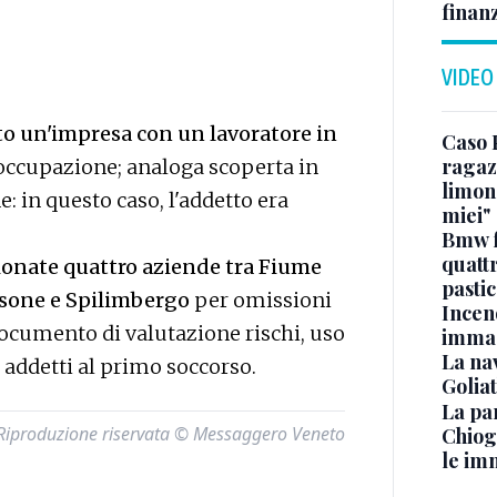
finan
VIDEO
o un'impresa con un lavoratore in
Caso 
ragaz
soccupazione; analoga scoperta in
limona
: in questo caso, l'addetto era
miei"
Bmw f
quatt
zionate quattro aziende tra Fiume
pasti
asone e Spilimbergo
per omissioni
Incen
cumento di valutazione rischi, uso
immag
La na
 addetti al primo soccorso.
Golia
La pa
Riproduzione riservata © Messaggero Veneto
Chiog
le im