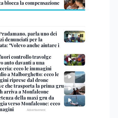
za blocca la compensazione
Pradamano, parla uno dei
zi denunciati per la
ta: "Volevo anche aiutare i
uori controllo travolge
ro auto davanti a una
cceria: ecco le immagini
dio a Malborghetto: ecco le
ini riprese dal drone
ve che trasporta la prima gru
th arriva a Monfalcone
rtenza della maxi gru da
gia verso Monfalcone: ecco
magini