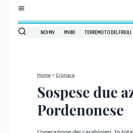
NOI MV
MV80
TERREMOTO DEL FRIULI
Home
Cronaca
Sospese due az
Pordenonese
L’operazione dei carabinieri. In tota