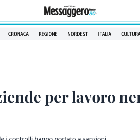
CRONACA
REGIONE
NORDEST
ITALIA
CULTURA
iende per lavoro ne
le i controlli hanno portato a sanzioni