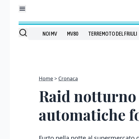
NOI MV
MV80
TERREMOTO DEL FRIULI
Home
Cronaca
Raid notturno 
automatiche fo
Furto nella notte al supermercato 