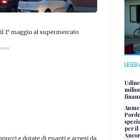
 e il 1° maggio al supermercato
LEGGI
Udine,
milion
finan
Aumen
Porde
specia
per il
Ancor
pucci e dotate di guanti e arnesi da