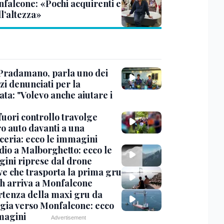
nfalcone: «Pochi acquirenti e
l’altezza»
Pradamano, parla uno dei
zi denunciati per la
ta: "Volevo anche aiutare i
uori controllo travolge
ro auto davanti a una
cceria: ecco le immagini
dio a Malborghetto: ecco le
ini riprese dal drone
ve che trasporta la prima gru
th arriva a Monfalcone
rtenza della maxi gru da
gia verso Monfalcone: ecco
magini