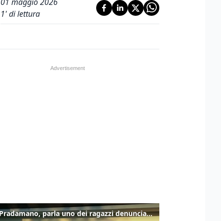
01 maggio 2026
1
' di lettura
Caso Pradamano, parla uno dei ragazzi denunciati per la limonata: "Volevo anche aiutare i miei"