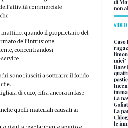
di Mo
 dell’attività commerciale
non al
che.
VIDEO
l mattino, quando il proprietario del
ormato dell’intrusione.
Caso 
ragaz
mente, concentrandosi
limona
-service.
miei"
Bmw f
quatt
ri sono riusciti a sottrarre il fondo
pasti
iche.
Incen
immag
liaia di euro, cifra ancora in fase
La na
Golia
che quelli materiali causati ai
La pa
Chiog
le im
to risulta regolarmente aperto e