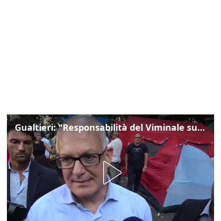
Gualtieri: "Responsabilità del Viminale su Spin Time? La posizione dei partiti è nota"