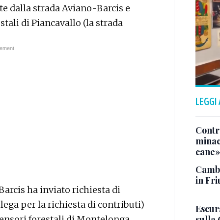
nte dalla strada Aviano-Barcis e
tali di Piancavallo (la strada
LEGGI
Contr
minacc
cane
Cambi
in Fri
arcis ha inviato richiesta di
ega per la richiesta di contributi)
Escurs
ensori forestali di Montelonga,
sulla