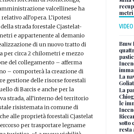
recupe
’amministrazione valcellinese ha
metri
 relativo all’opera. L’ipotesi
VIDEO
ella strada forestale Cjastelat-
ometri e appartenente al demanio
Bmw f
ealizzazione di un nuovo tratto di
quatt
a per circa 2 chilometri e mezzo
pasti
ione del collegamento – afferma
Incen
immag
no – comporterà la creazione di
La na
e gestione delle risorse forestali
Golia
uello di Barcis e anche per la
La pa
Chiog
a strada, all’interno del territorio
le im
estale risistemata in comune di
Incend
Riccar
e alle proprietà forestali Cjastelat
sotto 
percorso per trasportare legname
resta 