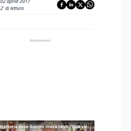
02 aprile 2017
2
' di lettura
Nella trattoria dove Guccini tirava tardi: “Qua viveva di notte”