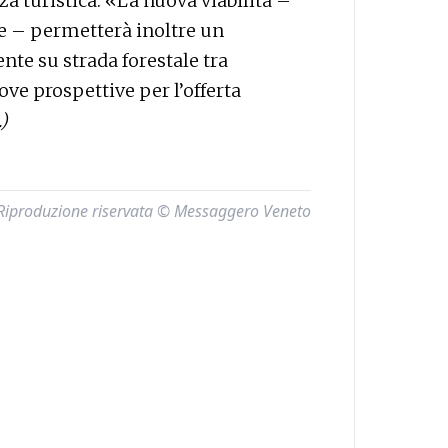
a turistica. «La nuova viabilità –
e – permetterà inoltre un
nte su strada forestale tra
ove prospettive per l’offerta
.)
Riproduzione riservata © Messaggero Veneto