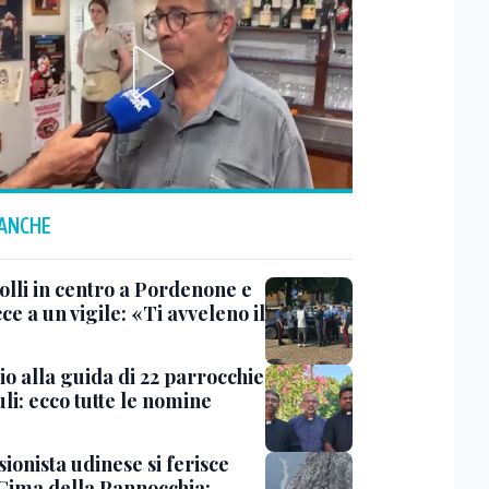
 ANCHE
olli in centro a Pordenone e
e a un vigile: «Ti avveleno il
»
o alla guida di 22 parrocchie
uli: ecco tutte le nomine
ionista udinese si ferisce
 Cima della Pannocchia: