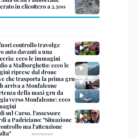
rato in elicottero a 2.300
uori controllo travolge
ro auto davanti a una
cceria: ecco le immagini
dio a Malborghetto: ecco le
ini riprese dal drone
ve che trasporta la prima gru
th arriva a Monfalcone
rtenza della maxi gru da
gia verso Monfalcone: ecco
magini
i sul Carso, l'assessore
di a Padriciano: "Situazione
controllo ma l'attenzione
alta"