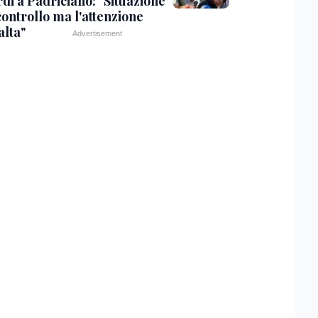
di a Padriciano: "Situazione
controllo ma l'attenzione
alta"