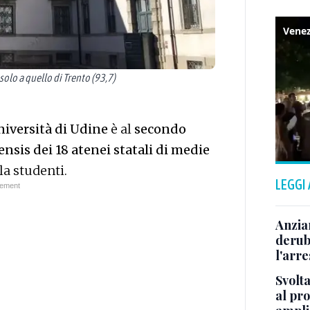
olo a quello di Trento (93,7)
niversità di Udine
è al
secondo
Censis dei 18 atenei statali di medie
la studenti.
LEGGI
Anzia
deruba
l'arre
Svolta
al pr