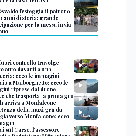
are la casa dell’Asu
Osvaldo festeggia il patrono
0 anni di storia: grande
cipazione per la messa in via
iano
uori controllo travolge
ro auto davanti a una
cceria: ecco le immagini
dio a Malborghetto: ecco le
ini riprese dal drone
ve che trasporta la prima gru
th arriva a Monfalcone
rtenza della maxi gru da
gia verso Monfalcone: ecco
magini
i sul Carso, l'assessore