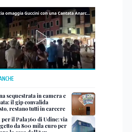
Venezia omaggia Guccini con una Cantata Anarchica in campo Santa Margherita
 ANCHE
na sequestrata in camera e
ta: il gip convalida
sto, restano tutti in carcere
 per il Pala360 di Udine: via
ogetto da 800 mila euro per