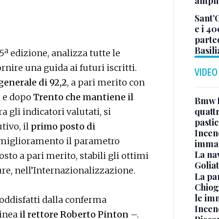
ampli
Sant’
e i 40
parte
Basil
ª edizione, analizza tutte le
rnire una guida ai futuri iscritti.
VIDEO
enerale di 92,2
, a pari merito con
, e dopo
Trento che mantiene il
Bmw f
quatt
ra gli indicatori valutati, si
pasti
tivo, il
primo posto di
Incen
n miglioramento il parametro
immag
La na
osto a pari merito, stabili gli ottimi
Golia
ure, nell’Internazionalizzazione.
La pa
Chiog
le im
oddisfatti dalla conferma
Incend
linea
il rettore Roberto Pinton
–.