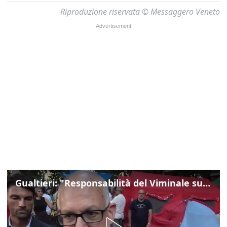
Riproduzione riservata © Messaggero Veneto
Gualtieri: "Responsabilità del Viminale su Spin Time? La posizione dei partiti è nota"