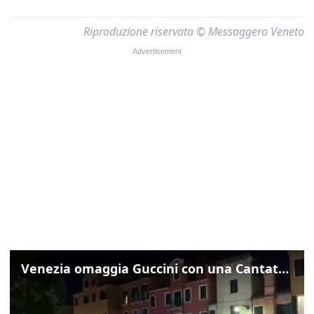
Riproduzione riservata © Messaggero Veneto
Venezia omaggia Guccini con una Cantata Anarchica in campo Santa Margherita