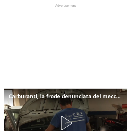
Carburanti, la frode denunciata dei meccanici: "Acqua in gasolio e benzina"