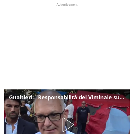
Gualtieri: "Responsabilità del Viminale su Spin Time? La posizione dei partiti è nota"