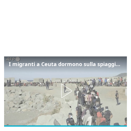
I migranti a Ceuta dormono sulla spiaggia: "Vogliamo entrare in Europa"