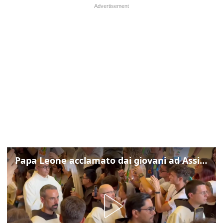
Papa Leone acclamato dai giovani ad Assisi: cori e applausi