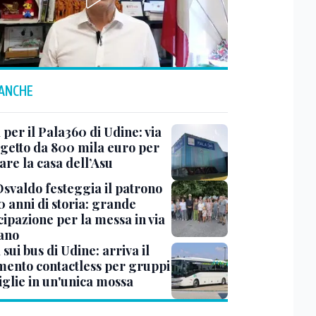
 ANCHE
 per il Pala360 di Udine: via
ogetto da 800 mila euro per
are la casa dell’Asu
Osvaldo festeggia il patrono
0 anni di storia: grande
cipazione per la messa in via
iano
 sui bus di Udine: arriva il
ento contactless per gruppi
iglie in un'unica mossa