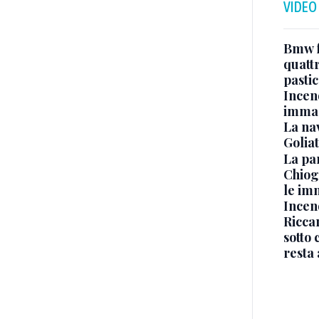
VIDEO
Bmw f
quatt
pasti
Incen
immag
La na
Golia
La pa
Chiog
le im
Incend
Riccar
sotto 
resta 