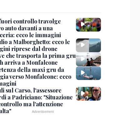
uori controllo travolge
ro auto davanti a una
cceria: ecco le immagini
dio a Malborghetto: ecco le
ini riprese dal drone
ve che trasporta la prima gru
th arriva a Monfalcone
rtenza della maxi gru da
gia verso Monfalcone: ecco
magini
i sul Carso, l'assessore
di a Padriciano: "Situazione
controllo ma l'attenzione
alta"