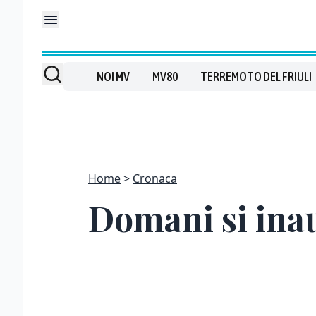
NOI MV
MV80
TERREMOTO DEL FRIULI
Home
Cronaca
Domani si inau