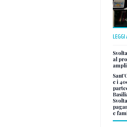
LEGGI
Svolta
al pr
ampli
Sant’
e i 40
parte
Basil
Svolta
pagam
e fam