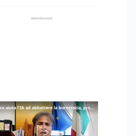
La fibra aiuta l'IA ad abbattere la burocrazia, progetto pilota in Veneto