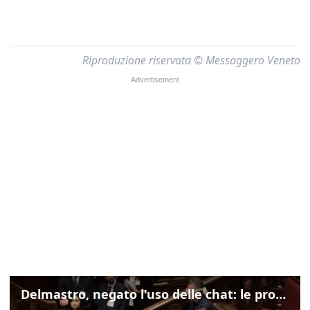
Riproduzione riservata © Messaggero Veneto
Delmastro, negato l'uso delle chat: le proteste di Avs e M5s