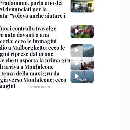
Pradamano, parla uno dei
zi denunciati per la
ta: "Volevo anche aiutare i
uori controllo travolge
ro auto davanti a una
cceria: ecco le immagini
dio a Malborghetto: ecco le
ini riprese dal drone
ve che trasporta la prima gru
th arriva a Monfalcone
rtenza della maxi gru da
gia verso Monfalcone: ecco
magini