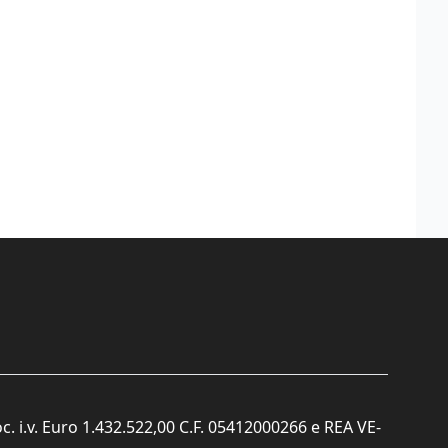
c. i.v. Euro 1.432.522,00 C.F. 05412000266 e REA VE-