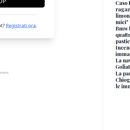
OP
Caso 
ragaz
limona
miei"
t?
Registrati ora
.
Bmw f
quatt
pasti
Incen
immag
La na
Golia
La pa
Chiog
le im