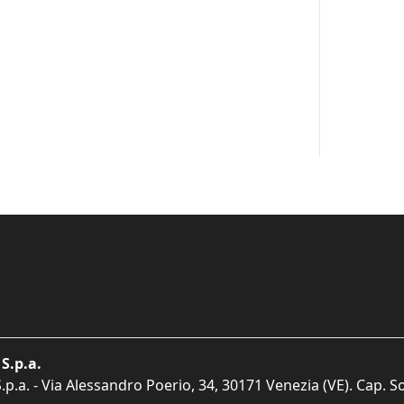
S.p.a.
p.a. - Via Alessandro Poerio, 34, 30171 Venezia (VE). Cap. So