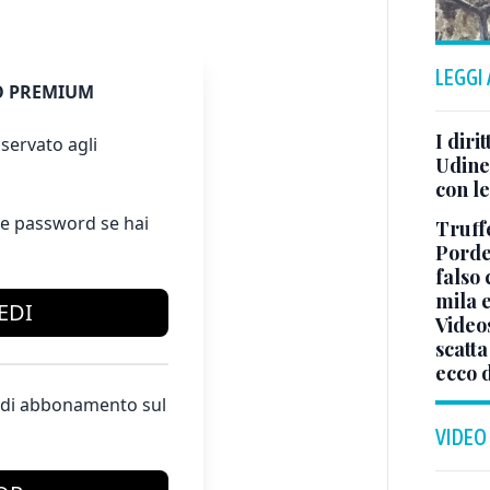
LEGGI
 PREMIUM
I diri
servato agli
Udine 
con le
e password se hai
Truffe
Porde
falso 
mila e
EDI
Video
scatta
ecco 
te di abbonamento sul
VIDEO