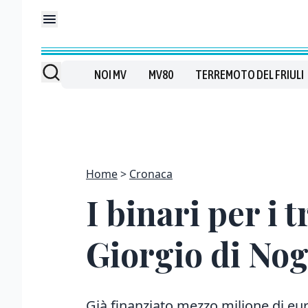
NOI MV
MV80
TERREMOTO DEL FRIULI
Home
Cronaca
I binari per i 
Giorgio di Nog
Già finanziato mezzo milione di euro