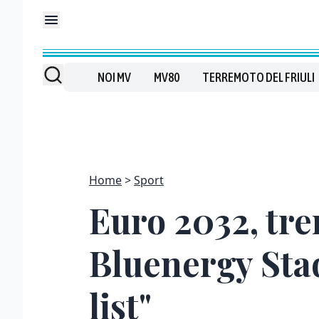
NOI MV
MV80
TERREMOTO DEL FRIULI
Home
Sport
Euro 2032, tre
Bluenergy Stad
list"