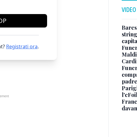
VIDEO
OP
Baresi
string
capit
t?
Registrati ora
.
Funer
Maldin
Cardi
Funera
compag
padre,
Parigi
l'eFoi
Franco
davan