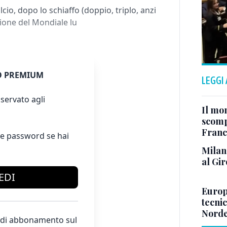
cio, dopo lo schiaffo (doppio, triplo, anzi
ione del Mondiale lu
 PREMIUM
LEGGI
servato agli
Il mo
scomp
Franc
e password se hai
Milan 
al Gir
EDI
Europe
tecnic
Norde
te di abbonamento sul