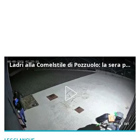
Ladri alla Comelstile di Pozzuolo: la sera prima il tentato furto a Buja, ecco le immagini