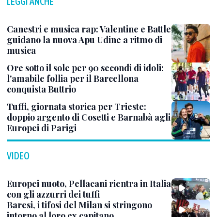
LEGGI ANCHE
Canestri e musica rap: Valentine e Battle
guidano la nuova Apu Udine a ritmo di
musica
Ore sotto il sole per 90 secondi di idoli:
l'amabile follia per il Barcellona
conquista Buttrio
Tuffi, giornata storica per Trieste:
doppio argento di Cosetti e Barnabà agli
Europei di Parigi
VIDEO
Europei nuoto, Pellacani rientra in Italia
con gli azzurri dei tuffi
Baresi, i tifosi del Milan si stringono
intorno al loro ex capitano