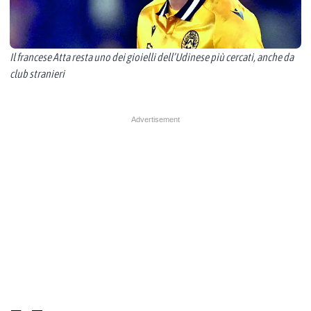
Il francese Atta resta uno dei gioielli dell’Udinese più cercati, anche da
club stranieri