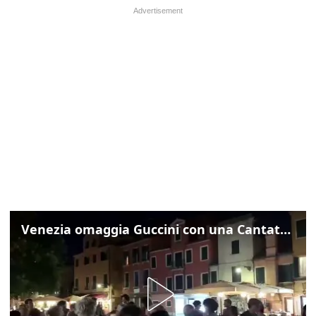
Venezia omaggia Guccini con una Cantata Anarchica in campo Santa Margherita