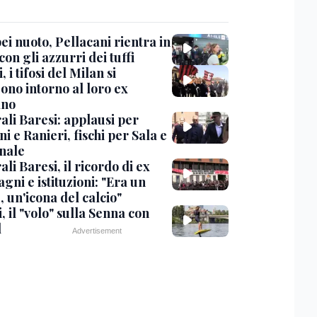
i nuoto, Pellacani rientra in
 con gli azzurri dei tuffi
, i tifosi del Milan si
ono intorno al loro ex
ano
ali Baresi: applausi per
i e Ranieri, fischi per Sala e
nale
li Baresi, il ricordo di ex
ni e istituzioni: "Era un
 un'icona del calcio"
, il "volo" sulla Senna con
l