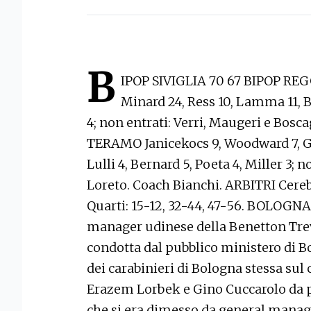
B
IPOP SIVIGLIA 70 67 BIPOP REGG
Minard 24, Ress 10, Lamma 11, Ba
4; non entrati: Verri, Maugeri e Bosc
TERAMO Janicekocs 9, Woodward 7, Gr
Lulli 4, Bernard 5, Poeta 4, Miller 3; 
Loreto. Coach Bianchi. ARBITRI Cere
Quarti: 15-12, 32-44, 47-56. BOLOGNA
manager udinese della Benetton Trevi
condotta dal pubblico ministero di B
dei carabinieri di Bologna stessa sul
Erazem Lorbek e Gino Cuccarolo da pa
che si era dimesso da general manage