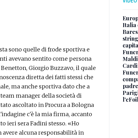
VIDEO
Europe
Italia
Baresi
string
capit
esta sono quelle di frode sportiva e
Funer
renti avevano sentito come persona
Maldin
Cardi
a Benetton, Giorgio Buzzavo, il quale
Funera
oscenza diretta dei fatti stessi che
compag
padre,
nale, ma anche sportiva dato che a
Parigi
ra team manager della società di
l'eFoi
 stato ascoltato in Procura a Bologna
'indagine c'è la mia firma, accanto
tto ieri sera Fadini stesso. «Ho
n avere alcuna responsabilità in