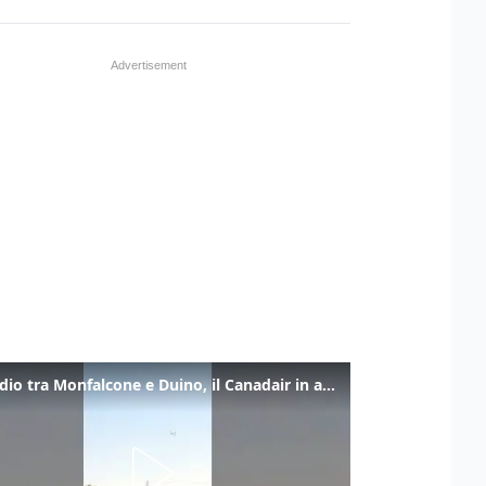
Incendio tra Monfalcone e Duino, il Canadair in azione per fermare le fiamme sul fronte dell’A4