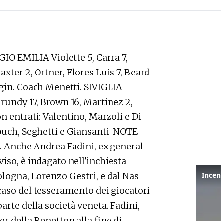
IO EMILIA Violette 5, Carra 7,
xter 2, Ortner, Flores Luis 7, Beard
agin. Coach Menetti. SIVIGLIA
undy 17, Brown 16, Martinez 2,
non entrati: Valentino, Marzoli e Di
buch, Seghetti e Giansanti. NOTE
. Anche Andrea Fadini, ex general
so, è indagato nell'inchiesta
ologna, Lorenzo Gestri, e dal Nas
 caso del tesseramento dei giocatori
rte della società veneta. Fadini,
r della Benetton alla fine di