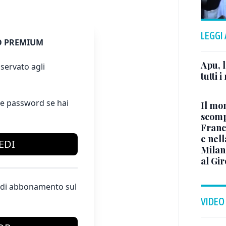
LEGGI
 PREMIUM
Apu, l
servato agli
tutti i
e password se hai
Il mo
scomp
Franc
e nell
EDI
Milan 
al Gir
te di abbonamento sul
VIDEO