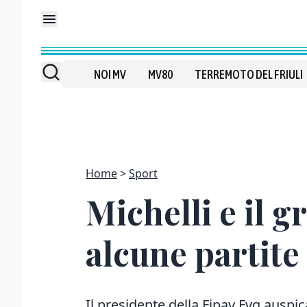
NOI MV
MV80
TERREMOTO DEL FRIULI
Home
Sport
Michelli e il g
alcune partite
Il presidente della Fipav Fvg auspic