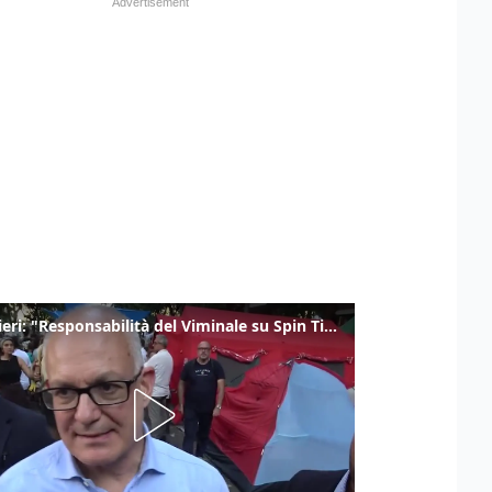
Gualtieri: "Responsabilità del Viminale su Spin Time? La posizione dei partiti è nota"