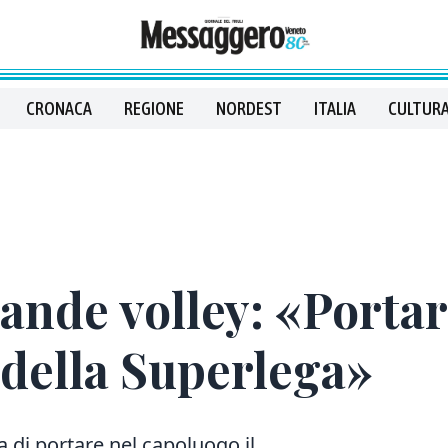
CRONACA
REGIONE
NORDEST
ITALIA
CULTURA
rande volley: «Portar
 della Superlega»
a di portare nel capoluogo il