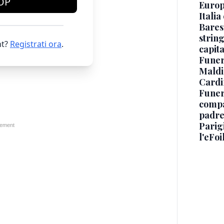
OP
Europe
Italia
Baresi
string
t?
Registrati ora
.
capit
Funer
Maldin
Cardi
Funera
compag
padre,
Parigi
l'eFoi