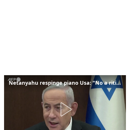
Netanyahu respinge piano Usa: "No a ritiro Idf senza disarmo Hamas"