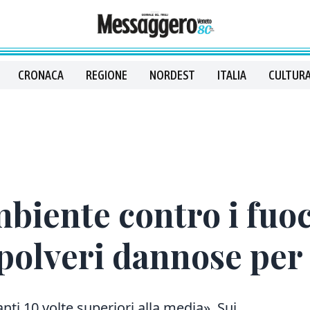
CRONACA
REGIONE
NORDEST
ITALIA
CULTURA
mbiente contro i fuoc
olveri dannose per 
nti 10 volte superiori alla media». Sui