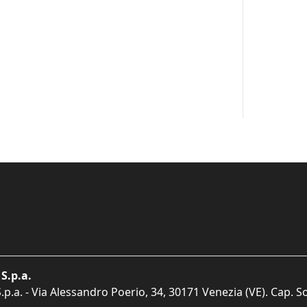
S.p.a.
p.a. - Via Alessandro Poerio, 34, 30171 Venezia (VE). Cap. So