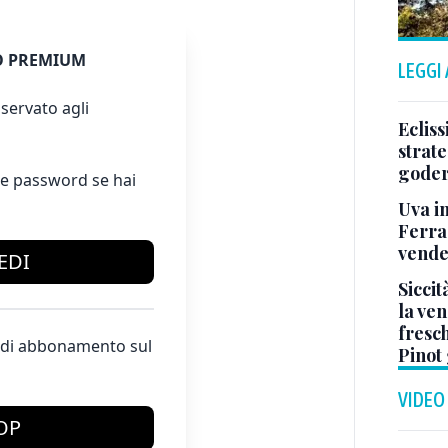
 PREMIUM
LEGGI
servato agli
Ecliss
strate
goders
e password se hai
Uva i
Ferrag
vende
EDI
Siccit
la ve
fresc
te di abbonamento sul
Pinot
VIDEO
OP