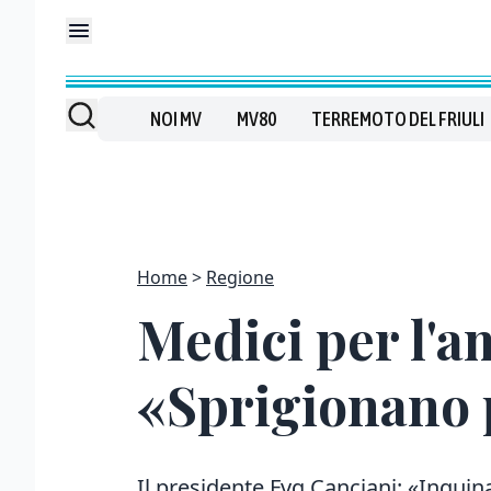
NOI MV
MV80
TERREMOTO DEL FRIULI
Home
Regione
Medici per l'a
«Sprigionano p
Il presidente Fvg Canciani: «Inquina