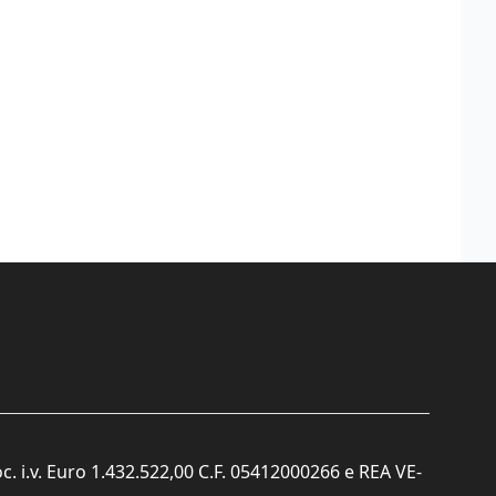
c. i.v. Euro 1.432.522,00 C.F. 05412000266 e REA VE-