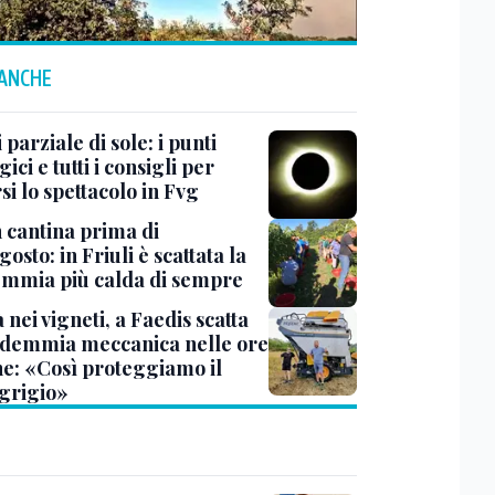
 ANCHE
i parziale di sole: i punti
gici e tutti i consigli per
i lo spettacolo in Fvg
n cantina prima di
osto: in Friuli è scattata la
mmia più calda di sempre
à nei vigneti, a Faedis scatta
ndemmia meccanica nelle ore
he: «Così proteggiamo il
 grigio»