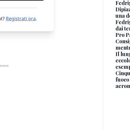
Fedri
Dipia
una d
t?
Registrati ora
.
Fedri
dai te
Pro Pa
Consi
mentr
Il lu
eccolo
esemp
Cinque
fuoco
aerom