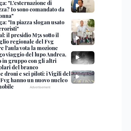
ga: "L'esternazione di
zza? Io sono comandato da
onna"
ga: "In piazza slogan usato
rroristi"
l: il presidio M5s sotto il
glio regionale del Fvg
e l'aula vota la mozione
ngo viaggio del lupo Andrea,
 in gruppo con gli altri
lari del branco
 droni e sei piloti: i Vigili del
 Fvg hanno un nuovo nucleo
obile