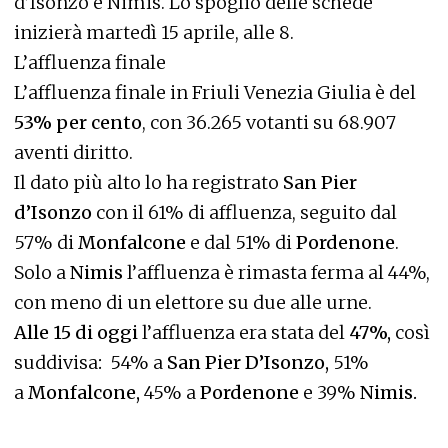
d’Isonzo e Nimis. Lo spoglio delle schede
inizierà martedì 15 aprile, alle 8.
L’affluenza finale
L’affluenza finale in Friuli Venezia Giulia è del
53% per cento
, con 36.265 votanti su 68.907
aventi diritto.
Il dato più alto lo ha registrato
San Pier
d’Isonzo
con il 61% di affluenza, seguito dal
57% di
Monfalcone
e dal 51% di
Pordenone
.
Solo a
Nimis
l’affluenza è rimasta ferma al 44%,
con meno di un elettore su due alle urne.
Alle 15 di oggi
l’affluenza era stata del
47%,
così
suddivisa
:
54% a
San Pier D’Isonzo,
51%
a
Monfalcone,
45% a
Pordenone
e 39%
Nimis.