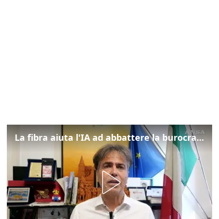
La fibra aiuta l'IA ad abbattere la burocrazia, progetto pilota in Veneto