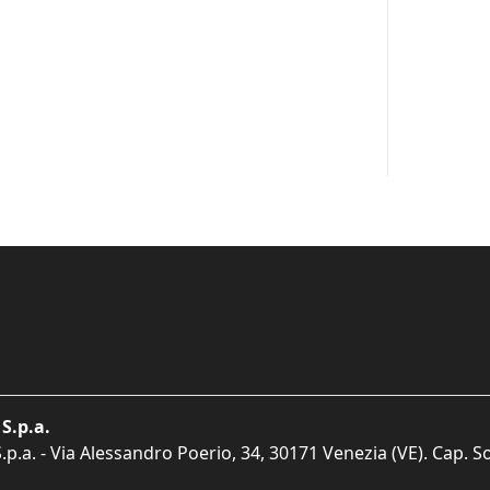
S.p.a.
p.a. - Via Alessandro Poerio, 34, 30171 Venezia (VE). Cap. So