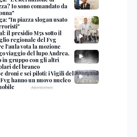
zza? Io sono comandato da
onna"
ga: "In piazza slogan usato
rroristi"
l: il presidio M5s sotto il
glio regionale del Fvg
e l'aula vota la mozione
ngo viaggio del lupo Andrea,
 in gruppo con gli altri
lari del branco
 droni e sei piloti: i Vigili del
 Fvg hanno un nuovo nucleo
obile