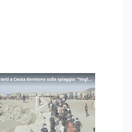
I migranti a Ceuta dormono sulla spiaggia: "Vogliamo entrare in Europa"