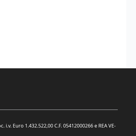
c. i.v. Euro 1.432.522,00 C.F. 05412000266 e REA VE-