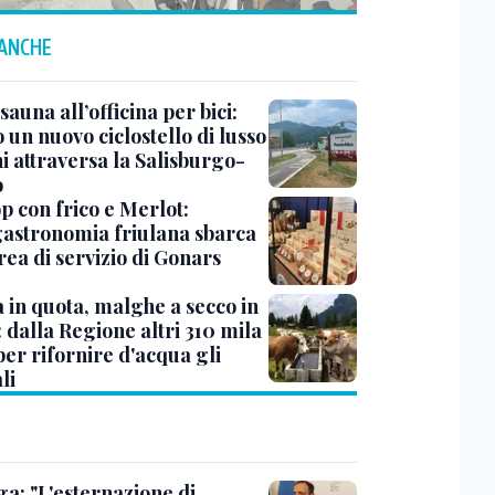
 ANCHE
sauna all’officina per bici:
 un nuovo ciclostello di lusso
i attraversa la Salisburgo-
o
op con frico e Merlot:
gastronomia friulana sbarca
rea di servizio di Gonars
à in quota, malghe a secco in
: dalla Regione altri 310 mila
er rifornire d'acqua gli
li
ga: "L'esternazione di