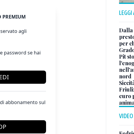
LEGGI
 PREMIUM
Dalla 
servato agli
presto
per ch
Grad
e password se hai
Pit st
l'eno
nell'a
nord
EDI
Siccit
Friuli
euro p
anima
te di abbonamento sul
VIDEO
OP
Fedri