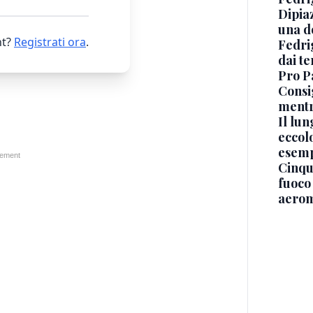
Dipia
una d
t?
Registrati ora
.
Fedri
dai te
Pro Pa
Consi
mentr
Il lu
eccolo
esemp
Cinque
fuoco
aerom