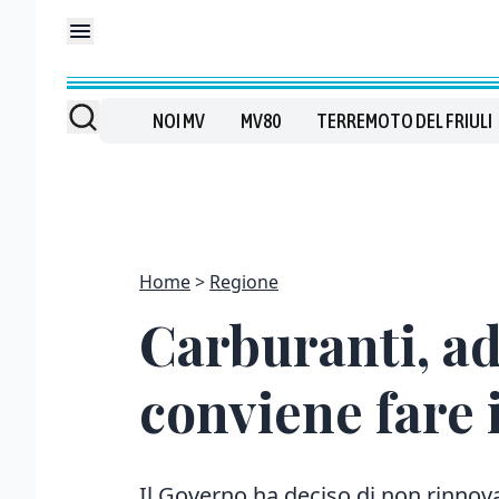
NOI MV
MV80
TERREMOTO DEL FRIULI
Home
Regione
Carburanti, ad
conviene fare i
Il Governo ha deciso di non rinnovar