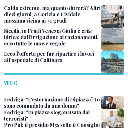
Caldo estremo, ma quanto durerà? Altri
dieci giorni, a Gorizia e Cividale
massima vicina ai 41 gradi
Siccità, in Friuli Venezia Giulia è crisi
idrica: dall’irrigazione ai razionamenti,
ecco tutte le nuove regole
Ecco l’offerta per far ripartire i lavori
all’ospedale di Cattinara
VIDEO
Fedriga: "L'esternazione di Dipiazza? Io
sono comandato da una donna"
Fedriga: "In piazza slogan usato dai
terroristi"
Pro Pal: il presidio M5s sotto il Consiglio