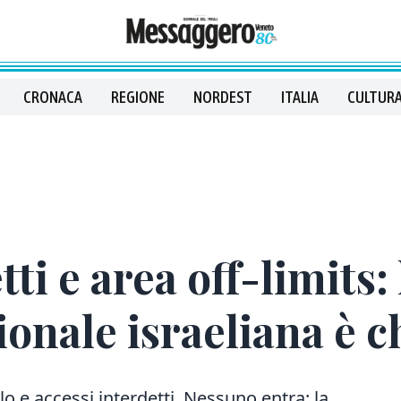
CRONACA
REGIONE
NORDEST
ITALIA
CULTURA
tti e area off-limits:
ionale israeliana è ch
olo e accessi interdetti. Nessuno entra: la