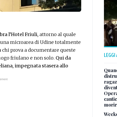
ra l’Hotel Friuli,
attorno al quale
ta una microarea di Udine totalmente
 e a chi prova a documentare queste
LEGGI
luogo friulano e non solo.
Qui da
eliana, impegnata stasera allo
Quand
distru
ragaz
divent
Opera
cantie
morir
Weeke