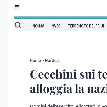
NOI MV
MV80
TERREMOTO DEL FRIULI
Home
Nordest
Cecchini sui te
alloggia la naz
Uomini dell’esercito, elicotteri in v