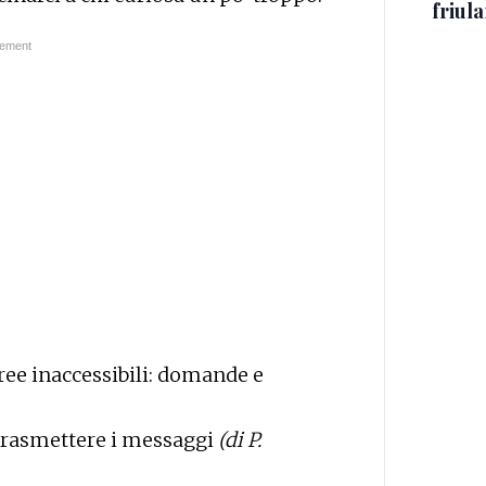
friul
aree inaccessibili: domande e
di trasmettere i messaggi
(di P.