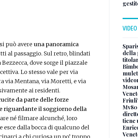
gestit
VIDEO
 si può avere
una panoramica
Sparis
della 
etti al passaggio. Sul retro, blindati
titol
a Bezzecca, dove sorge il piazzale
Bimbo
cettiva. Lo stesso vale per via
mulett
video
a via Mentana, via Moretti, e via
Mosan
sivamente ai residenti.
Veneto
ucite da parte delle forze
Friuli
Mv80 
e riguardante il soggiorno della
diret
re né filmare alcunché, loro
tiene 
he esce dalla bocca di qualcuno del
Enric
Veneto
inarci a chi curiosa un po’ troppo.