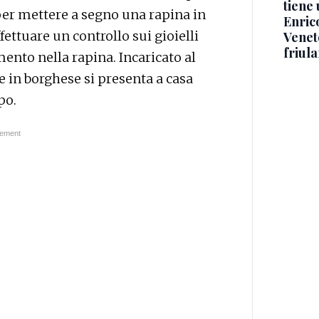
tiene 
 per mettere a segno una rapina in
Enric
fettuare un controllo sui gioielli
Veneto
friul
ento nella rapina. Incaricato al
e in borghese si presenta a casa
po.