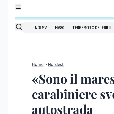
NOI MV
MV80
TERREMOTO DEL FRIULI
Home
Nordest
«Sono il maresc
carabiniere sv
autostrada