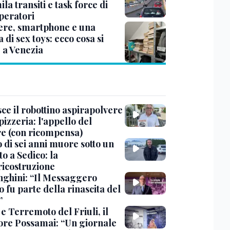
la transiti e task force di
peratori
ere, smartphone e una
a di sex toys: ecco cosa si
 a Venezia
ce il robottino aspirapolvere
pizzeria: l'appello del
are (con ricompensa)
 di sei anni muore sotto un
o a Sedico: la
ricostruzione
ghini: “Il Messaggero
 fu parte della rinascita del
”
e Terremoto del Friuli, il
tore Possamai: “Un giornale