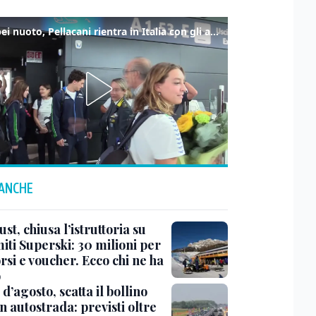
Europei nuoto, Pellacani rientra in Italia con gli azzurri dei tuffi
 ANCHE
ust, chiusa l’istruttoria su
iti Superski: 30 milioni per
si e voucher. Ecco chi ne ha
o
d’agosto, scatta il bollino
n autostrada: previsti oltre