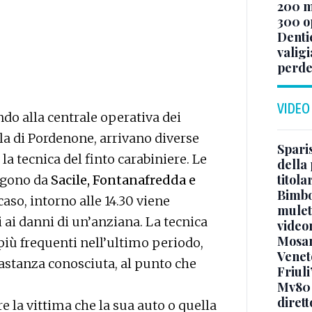
200 mi
300 o
Denti
valigi
perde
VIDEO
ndo alla centrale operativa dei
lla di Pordenone, arrivano diverse
Sparis
 la tecnica del finto carabiniere. Le
della 
titol
ngono da
Sacile, Fontanafredda e
Bimbo
caso, intorno alle 14.30 viene
mulett
 ai danni di un’anziana. La tecnica
video
Mosan
 più frequenti nell’ultimo periodo,
Veneto
stanza conosciuta, al punto che
Friuli
Mv80 
diret
e la vittima che la sua auto o quella