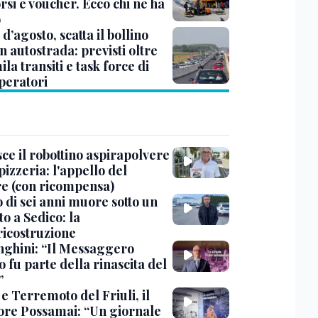
si e voucher. Ecco chi ne ha
o
d’agosto, scatta il bollino
n autostrada: previsti oltre
la transiti e task force di
peratori
ce il robottino aspirapolvere
pizzeria: l'appello del
are (con ricompensa)
 di sei anni muore sotto un
o a Sedico: la
ricostruzione
ghini: “Il Messaggero
 fu parte della rinascita del
”
e Terremoto del Friuli, il
tore Possamai: “Un giornale