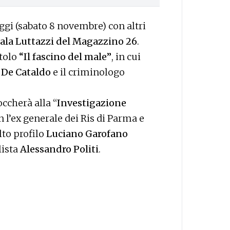
gi (sabato 8 novembre) con altri
sala Luttazzi del Magazzino 26
.
itolo
“Il fascino del male”
, in cui
 De Cataldo
e il criminologo
ccherà alla “
Investigazione
on l’ex generale dei Ris di Parma e
lto profilo
Luciano Garofano
lista
Alessandro Politi
.