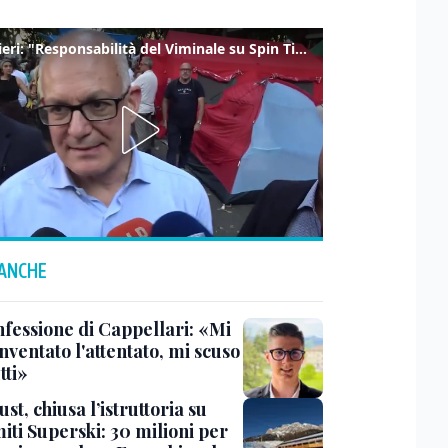
Gualtieri: "Responsabilità del Viminale su Spin Time? La posizione dei partiti è nota"
 ANCHE
nfessione di Cappellari: «Mi
nventato l'attentato, mi scuso
tti»
ust, chiusa l’istruttoria su
iti Superski: 30 milioni per