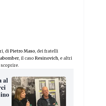
ri, di
Pietro Maso
, dei fratelli
abomber
, il caso
Resinovich
, e altri
 scoprire.
a al
rei
sino