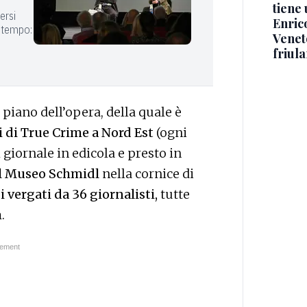
tiene 
ersi
Enric
o tempo:
Veneto
friul
l piano dell’opera, della quale è
i di True Crime a Nord Est
(ogni
 giornale in edicola e presto in
l Museo Schmidl
nella cornice di
 vergati da 36 giornalisti,
tutte
m
.