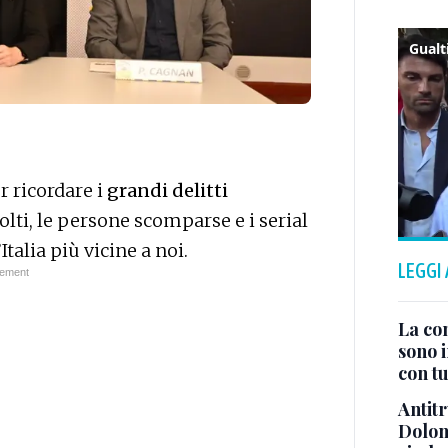
r ricordare i
grandi delitti
isolti, le persone scomparse e i serial
talia più vicine a noi.
LEGGI
La co
sono i
con tu
Antitr
Dolom