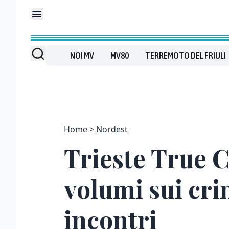
NOI MV
MV80
TERREMOTO DEL FRIULI
Home
Nordest
Trieste True C
volumi sui crim
incontri