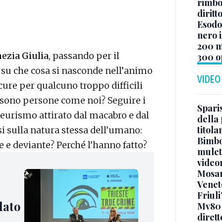
rimbor
diritt
Esodo 
nero i
200 mi
nezia Giulia
, passando per il
300 o
e su che cosa si nasconde nell’animo
VIDEO
ure per qualcuno troppo difficili
 o sono persone come noi? Seguire i
Sparis
yeurismo attirato dal macabro e dal
della 
titol
si sulla natura stessa dell’umano:
Bimbo
e e deviante? Perché l’hanno fatto?
mulett
video
Mosan
Veneto
Friuli
lato
Mv80 
diret