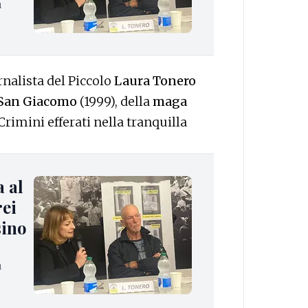
a
rnalista del Piccolo
Laura Tonero
 San Giacomo
(1999), della
maga
Crimini efferati nella tranquilla
a al
rei
sino
a