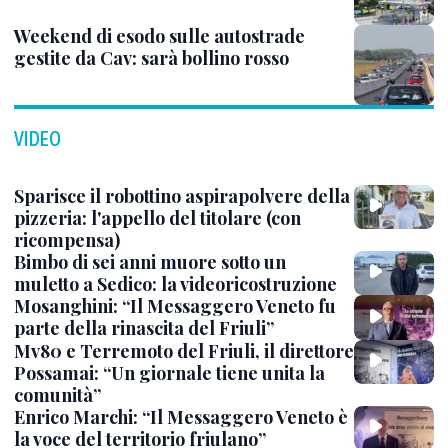
Weekend di esodo sulle autostrade
gestite da Cav: sarà bollino rosso
VIDEO
Sparisce il robottino aspirapolvere della
pizzeria: l'appello del titolare (con
ricompensa)
Bimbo di sei anni muore sotto un
muletto a Sedico: la videoricostruzione
Mosanghini: “Il Messaggero Veneto fu
parte della rinascita del Friuli”
Mv80 e Terremoto del Friuli, il direttore
Possamai: “Un giornale tiene unita la
comunità”
Enrico Marchi: “Il Messaggero Veneto è
la voce del territorio friulano”