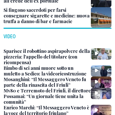
all’erede dell’ex portuale
Si fingono sacerdoti per farsi
consegnare sigarette e medicine: nuova
truffa a danno di bar e farmacie
VIDEO
Sparisce il robottino aspirapolvere della
pizzeria: l'appello del titolare (con
ricompensa)
Bimbo di sei anni muore sotto un
muletto a Sedico: la videoricostruzione
Mosanghini: “Il Messaggero Veneto fu
parte della rinascita del Friuli”
Mv80 e Terremoto del Friuli, il direttore
Possamai: “Un giornale tiene unita la
comunità”
Enrico Marchi: “Il Messaggero Veneto è
la voce del territorio friulano”