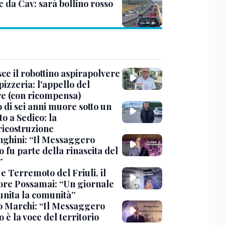
e da Cav: sarà bollino rosso
ce il robottino aspirapolvere
pizzeria: l'appello del
are (con ricompensa)
 di sei anni muore sotto un
o a Sedico: la
ricostruzione
ghini: “Il Messaggero
 fu parte della rinascita del
”
e Terremoto del Friuli, il
tore Possamai: “Un giornale
unita la comunità”
o Marchi: “Il Messaggero
 è la voce del territorio