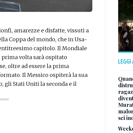
onfi, amarezze e disfatte, vissuti a
della Coppa del mondo, che in Usa-
ntitreesimo capitolo. Il Mondiale
a prima volta sarà ospitato
LEGGI
e, oltre ad essere la prima
ormato. Il Messico ospiterà la sua
Quand
gli Stati Uniti la seconda e il
distru
ragaz
divent
Murat
malor
sei in
Weeke