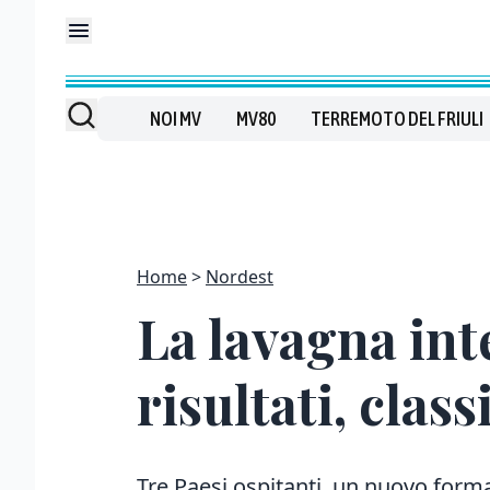
NOI MV
MV80
TERREMOTO DEL FRIULI
Home
Nordest
La lavagna inte
risultati, class
Tre Paesi ospitanti, un nuovo forma