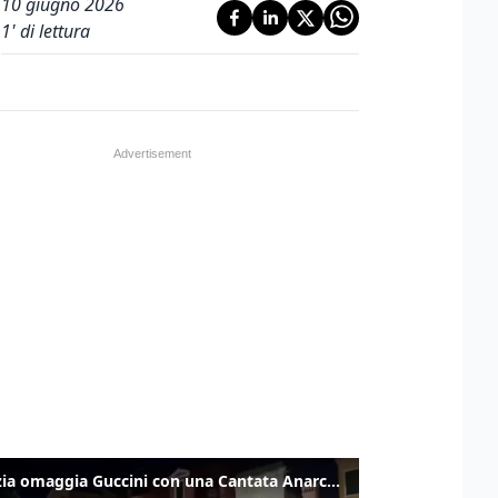
10 giugno 2026
1
' di lettura
Venezia omaggia Guccini con una Cantata Anarchica in campo Santa Margherita