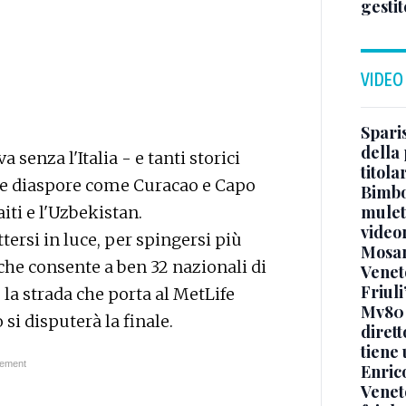
gestit
VIDEO
Sparis
della 
senza l'Italia - e tanti storici
titol
elle diaspore come Curacao e Capo
Bimbo
mulett
iti e l'Uzbekistan.
video
tersi in luce, per spingersi più
Mosan
che consente a ben 32 nazionali di
Veneto
Friuli
e la strada che porta al MetLife
Mv80 
 si disputerà la finale.
diret
tiene 
Enric
Veneto