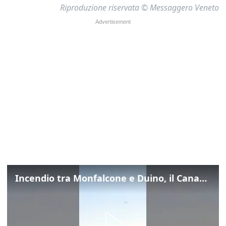
Riproduzione riservata © Messaggero Veneto
Incendio tra Monfalcone e Duino, il Canadair in azione per fermare le fiamme sul fronte dell’A4