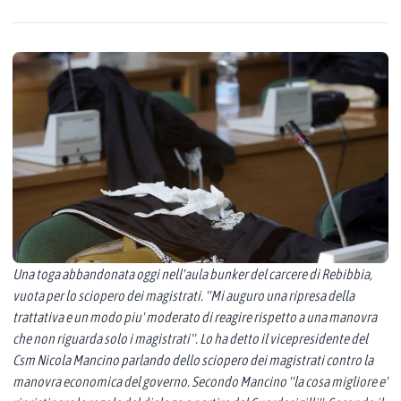
Una toga abbandonata oggi nell'aula bunker del carcere di Rebibbia,
vuota per lo sciopero dei magistrati. ''Mi auguro una ripresa della
trattativa e un modo piu' moderato di reagire rispetto a una manovra
che non riguarda solo i magistrati''. Lo ha detto il vicepresidente del
Csm Nicola Mancino parlando dello sciopero dei magistrati contro la
manovra economica del governo. Secondo Mancino ''la cosa migliore e'