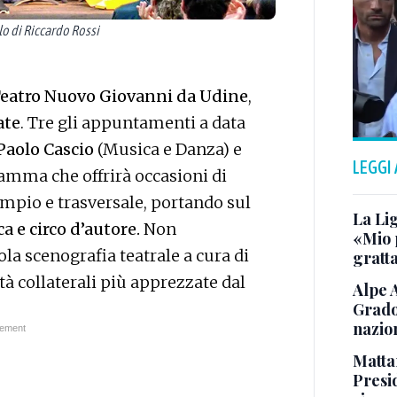
olo di Riccardo Rossi
eatro Nuovo Giovanni da Udine
,
ate
. Tre gli appuntamenti a data
 Paolo Cascio
(Musica e Danza) e
LEGGI
amma che offrirà occasioni di
ampio e trasversale, portando sul
La Li
a e circo d’autore.
Non
«Mio 
la scenografia teatrale a cura di
gratta
ità collaterali più apprezzate dal
Alpe 
Grado
nazion
Matta
Presid