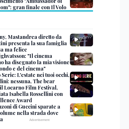
oscimento "Ambassador of
om": gran finale con Il Volo
y, Mastandrea diretto da
ini presenta la sua famiglia
sa ma felice
ighvatsson: "Il cinema
no ha disegnato la mia visione
ondo e del cinema"
Serie: L'estate nei tuoi occhi,
dini: nessuna, The bear
 il Locarno Film Festival,
ata Isabella Rossellini con
ellence Award
nzoni di Guccini sparate a
 volume nella strada dove
va