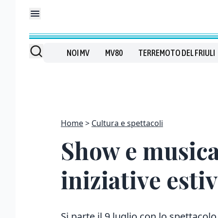
NOI MV
MV80
TERREMOTO DEL FRIULI
Home
Cultura e spettacoli
Show e musica 
iniziative esti
Si parte il 9 luglio con lo spettacol