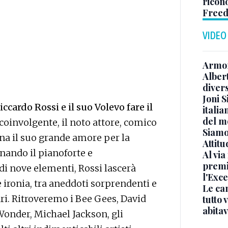
ricon
Freed
VIDEO
Armon
Albert
diver
Joni S
iccardo Rossi e il suo Volevo fare il
italia
del m
e coinvolgente, il noto attore, comico
Siamo 
ena il suo grande amore per la
Attitu
nando il pianoforte e
Al via
premi
 nove elementi, Rossi lascerà
l'Exc
 ironia, tra aneddoti sorprendenti e
Le ca
ari. Ritroveremo i Bee Gees, David
tutto
abita
 Wonder, Michael Jackson, gli