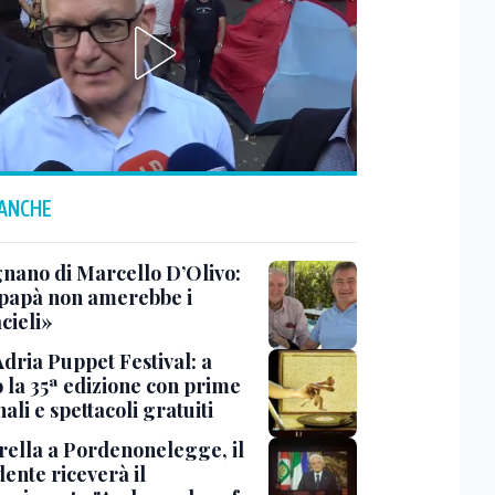
 ANCHE
gnano di Marcello D’Olivo:
papà non amerebbe i
cieli»
Adria Puppet Festival: a
 la 35ª edizione con prime
ali e spettacoli gratuiti
rella a Pordenonelegge, il
ente riceverà il