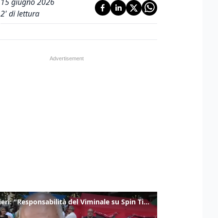
15 giugno 2026
2
' di lettura
Gualtieri: "Responsabilità del Viminale su Spin Time? La posizione dei partiti è nota"