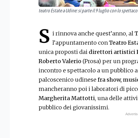
teatro Estate a Udine: si parte il 9 luglio con lo spettac
S
i rinnova anche quest’anno, al
T
l’appuntamento con
Teatro Est
unica proposti dai
direttori artistici
Roberto Valerio
(Prosa) per un progr
incontro e spettacolo a un pubblico 
palcoscenico udinese
fra show, music
mancheranno poi i laboratori di picco
Margherita Mattotti
, una delle attiv
pubblico dei giovanissimi.