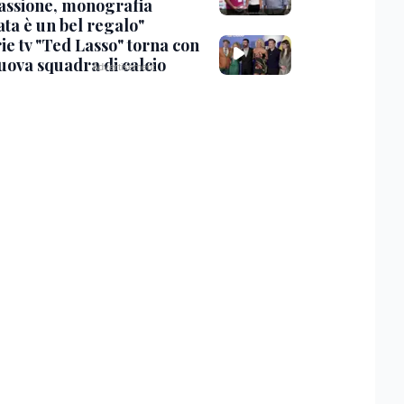
assione, monografia
ata è un bel regalo"
ie tv "Ted Lasso" torna con
uova squadra di calcio