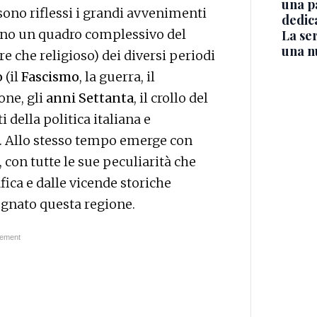
una p
 sono riflessi i grandi avvenimenti
dedic
rono un quadro complessivo del
La ser
una n
tre che religioso) dei diversi periodi
o
(il
Fascismo
, la guerra, il
one, gli
anni Settanta
, il crollo del
ella politica italiana e
). Allo stesso tempo emerge con
, con tutte le sue peculiarità che
ica e dalle vicende storiche
egnato questa regione.