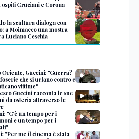
i ospiti Cruciani e Corona
o la scultura dialoga con
o: a Moimacco una mostra
ra Luciano Ceschia
 Oriente, Guccini: "Guerra?
foserie che si urlano contro e
ticano vittime"
esco Guccini racconta le sue
i da osteria attraverso le
re
i: "C'è un tempo per i
moni e un tempo per i
ali"
: "Per me il cinema è stata