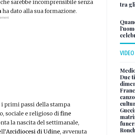
à, che sarebbe incomprensibile senza
tra gl
a
ha dato alla sua formazione.
Quand
l’uom
celeb
VIDEO
Medio
Due ti
dimen
Franc
canzon
cultu
i primi passi della stampa
Guccin
o, sociale e religioso di
fine
matri
conta la nascita del settimanale,
funer
Ronchi
ll’
Arcidiocesi di Udine
, avvenuta