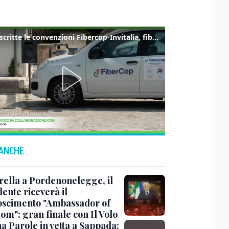
Sottoscritte le convenzioni Fibercop-Invitalia, fibra ottica per 477 mila civici
 ANCHE
rella a Pordenonelegge, il
ente riceverà il
oscimento "Ambassador of
om": gran finale con Il Volo
a Parole in vetta a Sappada: