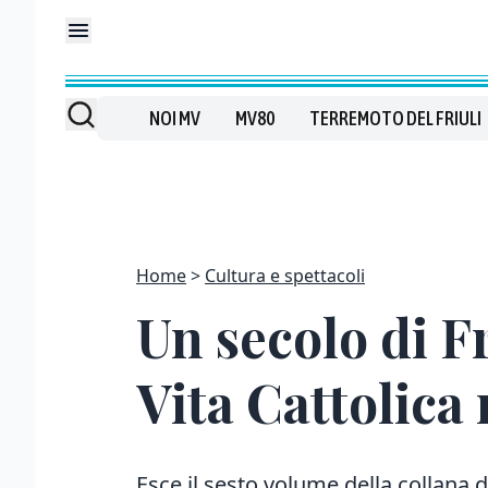
NOI MV
MV80
TERREMOTO DEL FRIULI
Home
Cultura e spettacoli
Un secolo di Fri
Vita Cattolica 
Esce il sesto volume della collana d