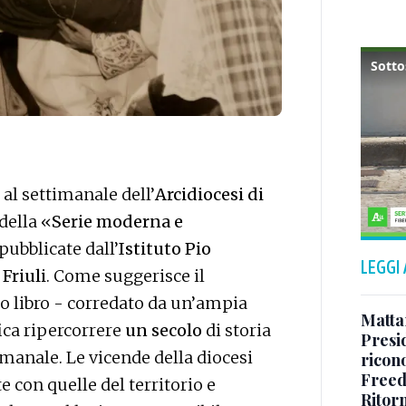
al settimanale dell’
Arcidiocesi di
della «
Serie moderna e
pubblicate dall’
Istituto Pio
LEGGI
 Friuli
. Come suggerisce il
to libro - corredato da un’ampia
Matta
ica ripercorrere
un secolo
di storia
Presid
timanale. Le vicende della diocesi
ricon
Freed
 con quelle del territorio e
Ritorn