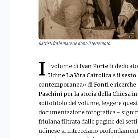
Battisti fra le macerie dopo il terremoto.
I
l volume di
Ivan Portelli
dedicato 
Udine
La Vita Cattolica
è il
sesto
contemporanea
» di
Fonti e ricerche
Paschini per la storia della Chiesa in
sottotitolo del volume, leggere ques
documentazione fotografica - signif
friulana filtrata dalle pagine del set
udinese si intrecciano profondamente