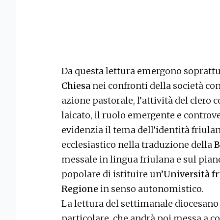
Da questa lettura emergono soprattut
Chiesa
nei confronti della società co
azione pastorale, l’attività del cler
laicato, il ruolo emergente e controver
evidenzia il tema dell’identità friula
ecclesiastico nella traduzione della
B
messale in lingua friulana e sul piano
popolare di istituire un’
Università f
Regione
in senso autonomistico.
La lettura del settimanale diocesano 
particolare, che andrà poi messa a con