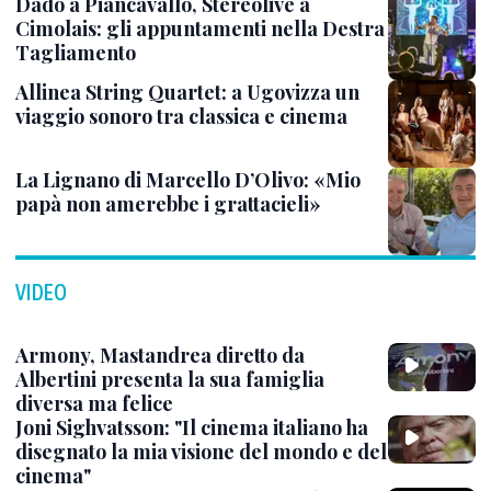
Dado a Piancavallo, Stereolive a
Cimolais: gli appuntamenti nella Destra
Tagliamento
Allinea String Quartet: a Ugovizza un
viaggio sonoro tra classica e cinema
La Lignano di Marcello D’Olivo: «Mio
papà non amerebbe i grattacieli»
VIDEO
Armony, Mastandrea diretto da
Albertini presenta la sua famiglia
diversa ma felice
Joni Sighvatsson: "Il cinema italiano ha
disegnato la mia visione del mondo e del
cinema"