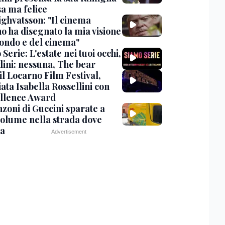
sa ma felice
ighvatsson: "Il cinema
no ha disegnato la mia visione
ondo e del cinema"
Serie: L'estate nei tuoi occhi,
dini: nessuna, The bear
 il Locarno Film Festival,
ata Isabella Rossellini con
ellence Award
nzoni di Guccini sparate a
 volume nella strada dove
va