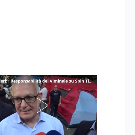
Gualtieri: "Responsabilità del Viminale su Spin Time? La posizione dei partiti è nota"