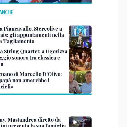
 ANCHE
a Piancavallo, Stereolive a
ais: gli appuntamenti nella
a Tagliamento
ea String Quartet: a Ugovizza
ggio sonoro tra classica e
ma
gnano di Marcello D’Olivo:
papà non amerebbe i
cieli»
y, Mastandrea diretto da
ini presenta la sua famiglia