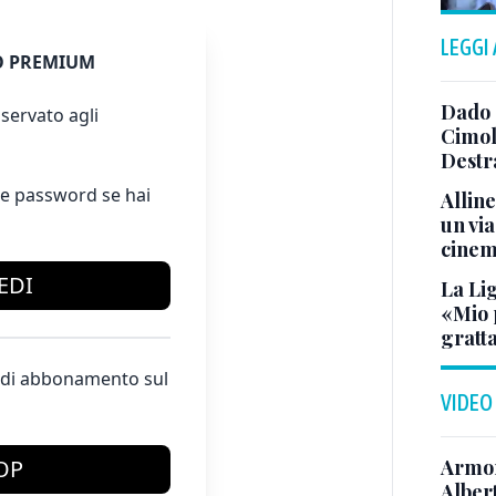
LEGGI
 PREMIUM
Dado 
servato agli
Cimol
Destr
e password se hai
Allin
un via
cine
EDI
La Li
«Mio 
gratta
te di abbonamento sul
VIDEO
Armon
OP
Albert