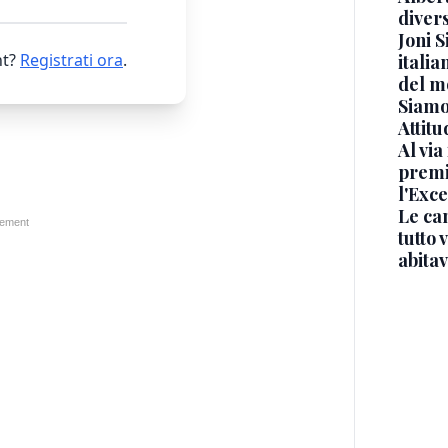
diver
Joni S
t?
Registrati ora
.
italia
del m
Siamo 
Attitu
Al via
premi
l'Exc
Le ca
tutto
abita