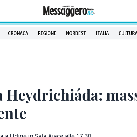
CRONACA
REGIONE
NORDEST
ITALIA
CULTURA
a Heydrichiáda: mass
ente
ta a Udine in Sala Ajace alle 17.30