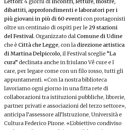
Lettori:
4 giorni di
incontri, letture, mostre,
dibattiti, approfondimenti e laboratori per i
più giovani in più di 60 eventi
con protagonisti
oltre un centinaio di ospiti per le
29 stazioni
del Festival.
Organizzato dal
Comune di Udine
che è
Città che Legge
, con la
direzione artistica
di Martina Delpiccolo,
il Festival sceglie
“La
cura”
declinata anche in friulano Vê cure e I
care, per legare come con un filo rosso, tutti gli
appuntamenti. «Con la nostra biblioteca
lavoriamo ogni giorno in una fitta rete di
collaborazioni tra istituzioni pubbliche, librerie,
partner privati e associazioni del terzo settore»,
anticipa l’assessore all’Istruzione, Università e
Cultura Federico Pirone. «L'obiettivo condiviso