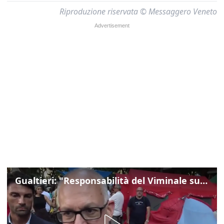
Riproduzione riservata © Messaggero Veneto
Gualtieri: "Responsabilità del Viminale su Spin Time? La posizione dei partiti è nota"