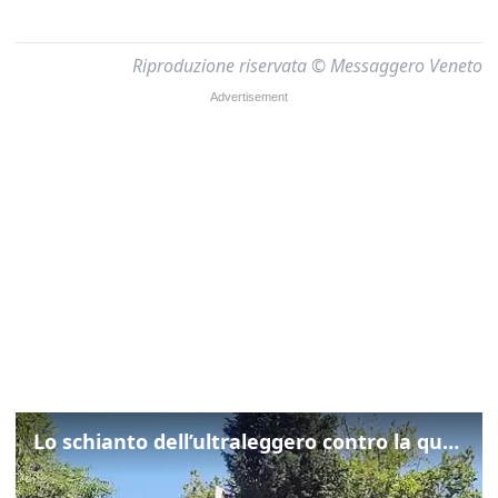
Riproduzione riservata © Messaggero Veneto
Lo schianto dell’ultraleggero contro la quercia: cosa è successo a Rivarotta